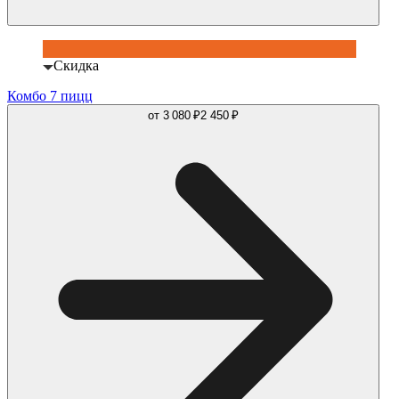
Скидка
Комбо 7 пицц
от
3 080 ₽
2 450 ₽