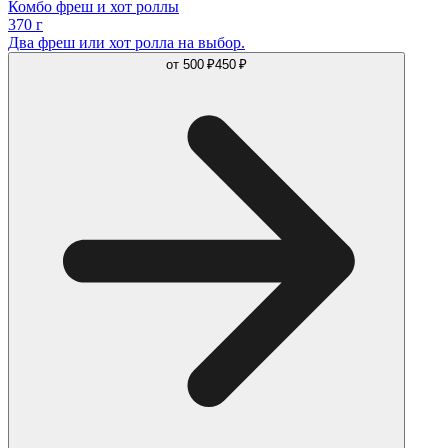
Комбо фреш и хот роллы
370 г
Два фреш или хот ролла на выбор.
от
500 ₽
450 ₽