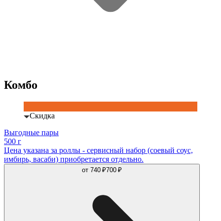
Комбо
Скидка
Выгодные пары
500 г
Цена указана за роллы - сервисный набор (соевый соус,
имбирь, васаби) приобретается отдельно.
от
740 ₽
700 ₽