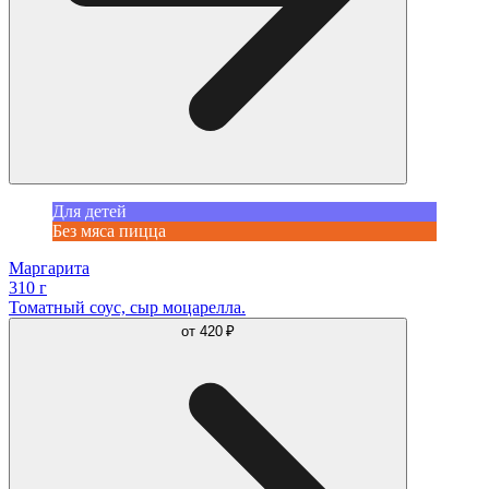
Для детей
Без мяса пицца
Маргарита
310 г
Томатный соус, сыр моцарелла.
от
420 ₽