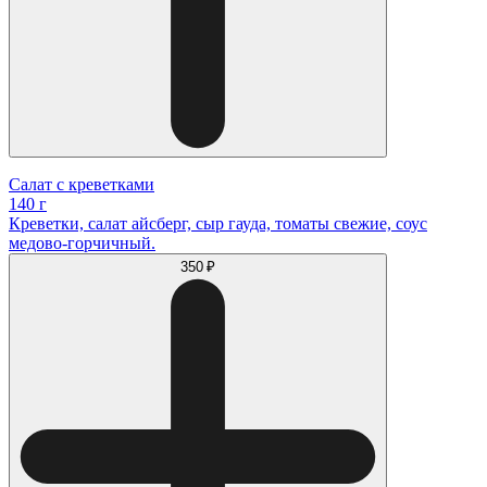
Салат с креветками
140 г
Креветки, салат айсберг, сыр гауда, томаты свежие, соус
медово-горчичный.
350 ₽