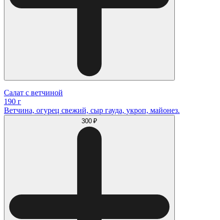
Салат с ветчиной
190 г
Ветчина, огурец свежий, сыр гауда, укроп, майонез.
300 ₽