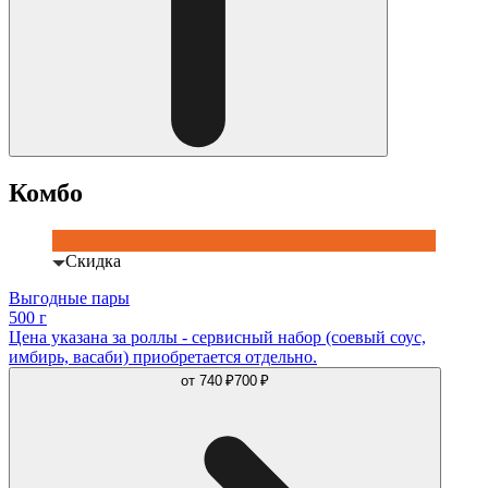
Комбо
Скидка
Выгодные пары
500 г
Цена указана за роллы - сервисный набор (соевый соус,
имбирь, васаби) приобретается отдельно.
от
740 ₽
700 ₽