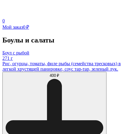
0
Мой заказ
0 ₽
Боулы и салаты
Боул с рыбой
271 г
Рис, огурцы, томаты, филе рыбы (семейства тресковых) в
легкой хрустящей панировке, соус тар-тар, зеленый лук.
400 ₽