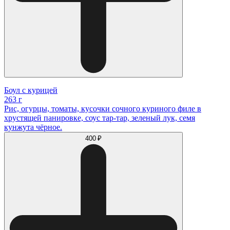
Боул с курицей
263 г
Рис, огурцы, томаты, кусочки сочного куриного филе в
хрустящей панировке, соус тар-тар, зеленый лук, семя
кунжута чёрное.
400 ₽