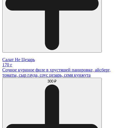
Салат Не Цезарь
170 г
Сочное куриное филе в хрустящей панировке, айсберг,
томаты, сыр гауда, соус цезарь, семя кунжута
300 ₽