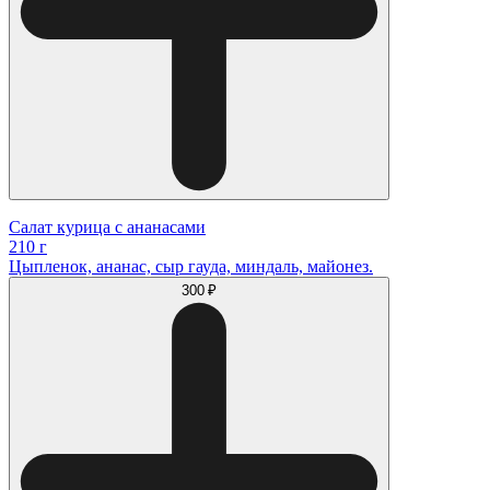
Салат курица с ананасами
210 г
Цыпленок, ананас, сыр гауда, миндаль, майонез.
300 ₽