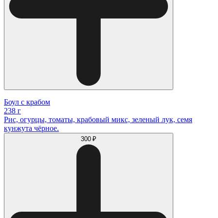
Боул с крабом
238 г
Рис, огурцы, томаты, крабовый микс, зеленый лук, семя
кунжута чёрное.
300 ₽