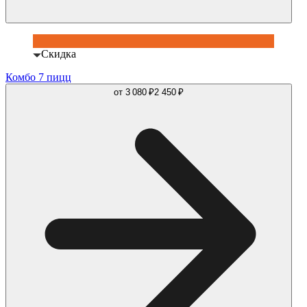
Скидка
Комбо 7 пицц
от
3 080 ₽
2 450 ₽