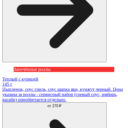
Запечённые роллы
Теплый с курицей
145 г
Цыпленок, соус гриль, соус шапка яки, кунжут черный. Цена
указана за роллы - сервисный набор (соевый соус, имбирь,
васаби) приобретается отдельно.
от
270 ₽