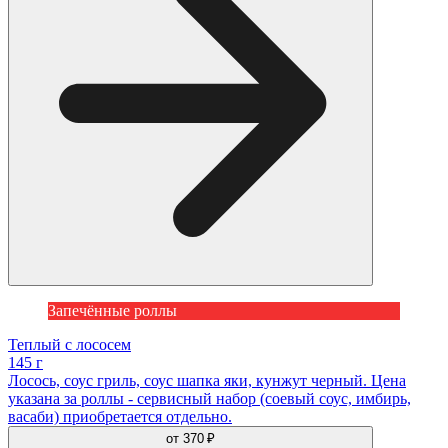
Запечённые роллы
Теплый с лососем
145 г
Лосось, соус гриль, соус шапка яки, кунжут черный. Цена
указана за роллы - сервисный набор (соевый соус, имбирь,
васаби) приобретается отдельно.
от
370 ₽