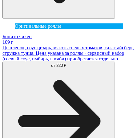
Оригинальные роллы
Бонито чикен
109 г
Цыпленок, соус цезарь, мякоть спелых томатов, салат айсберг,
стружка тунца. Цена указана за роллы - сервисный набор
(соевый соус, имбирь, васаби) приобретается отдельно.
от
220 ₽