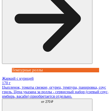
Темпурные роллы
Жаркий с курицей
170 г
Цыпленок, томаты свежие, огурец, темпура, панировка, соус
гриль. Цена указана за роллы - сервисный набор (соевый соус,
имбирь, васаби) приобретается отдельно.
от
270 ₽