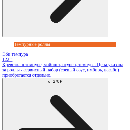
Темпурные роллы
Эби темпура
122 г
Креветка в темпуре, майонез, огурец, темпура. Цена указана
за роллы - сервисный набор (соевый соус, имбирь, васаби)
приобретается отдельно.
от
270 ₽