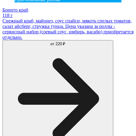
Бонито краб
118 г
Снежный краб, майонез, соус спайси, мякоть спелых томатов,
салат айсберг, стружка тунца. Цена указана за роллы -
сервисный набор (соевый соус, имбирь, васаби) приобретается
отдельно.
от
220 ₽