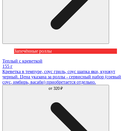
Запечённые роллы
Теплый с креветкой
155 г
Креветка в темпуре, соус гриль, соус шапка яки, кунжут
черный. Цена указана за роллы - сервисный набор (соевый
соус, имбирь, васаби) приобретается отдельно.
от
320 ₽