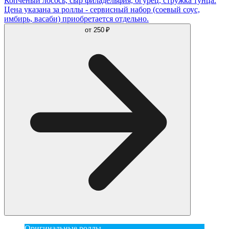
Копченый лосось, сыр филадельфия, огурец, стружка тунца.
Цена указана за роллы - сервисный набор (соевый соус,
имбирь, васаби) приобретается отдельно.
от
250 ₽
Оригинальные роллы