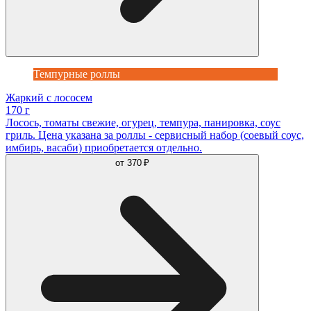
Темпурные роллы
Жаркий с лососем
170 г
Лосось, томаты свежие, огурец, темпура, панировка, соус
гриль. Цена указана за роллы - сервисный набор (соевый соус,
имбирь, васаби) приобретается отдельно.
от
370 ₽