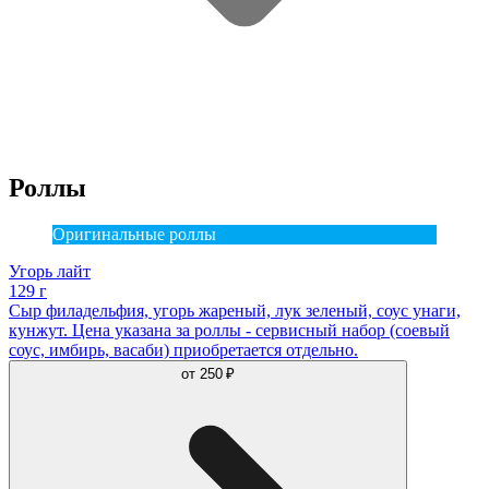
Роллы
Оригинальные роллы
Угорь лайт
129 г
Сыр филадельфия, угорь жареный, лук зеленый, соус унаги,
кунжут. Цена указана за роллы - сервисный набор (соевый
соус, имбирь, васаби) приобретается отдельно.
от
250 ₽