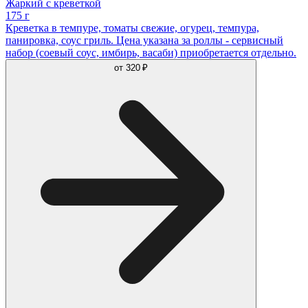
Жаркий с креветкой
175 г
Креветка в темпуре, томаты свежие, огурец, темпура,
панировка, соус гриль. Цена указана за роллы - сервисный
набор (соевый соус, имбирь, васаби) приобретается отдельно.
от
320 ₽