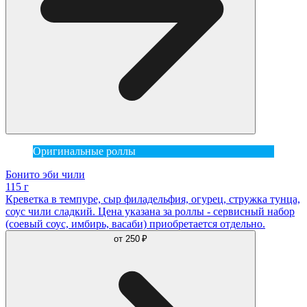
Оригинальные роллы
Бонито эби чили
115 г
Креветка в темпуре, сыр филадельфия, огурец, стружка тунца,
соус чили сладкий. Цена указана за роллы - сервисный набор
(соевый соус, имбирь, васаби) приобретается отдельно.
от
250 ₽