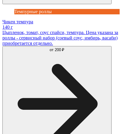
Темпурные роллы
Чикен темпура
140 г
Цыпленок, томат, соус спайси, темпура. Цена указана за
роллы - сервисный набор (соевый соус, имбирь, васаби)
приобретается отдельно.
от
200 ₽