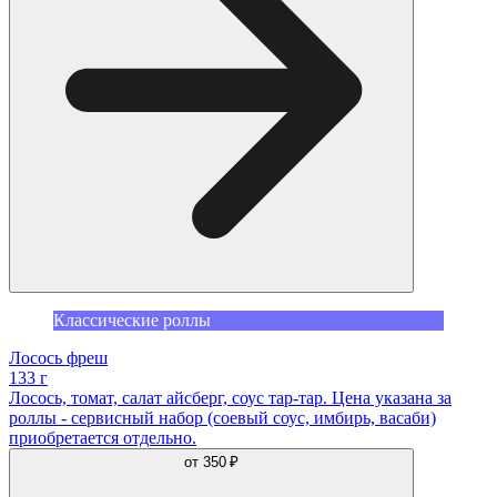
Классические роллы
Лосось фреш
133 г
Лосось, томат, салат айсберг, соус тар-тар. Цена указана за
роллы - сервисный набор (соевый соус, имбирь, васаби)
приобретается отдельно.
от
350 ₽