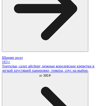
Шримп ролл
163 г
Тортилья, салат айсберг, нежные королевские креветки в
легкой хрустящей панировке, томаты, соус на выбор.
от
300 ₽