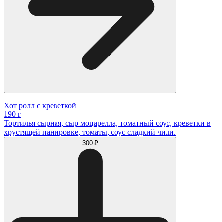
Хот ролл с креветкой
190 г
Тортилья сырная, сыр моцарелла, томатный соус, креветки в
хрустящей панировке, томаты, соус сладкий чили.
300 ₽