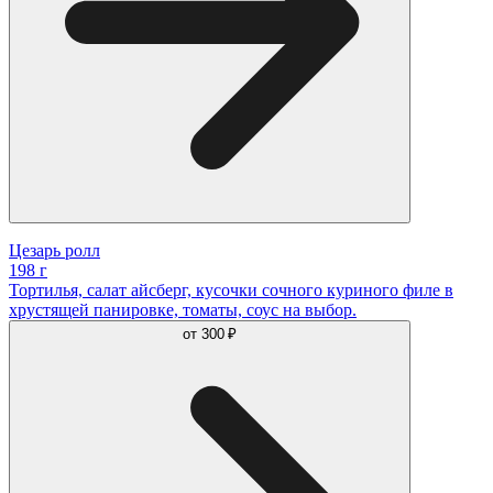
Цезарь ролл
198 г
Тортилья, салат айсберг, кусочки сочного куриного филе в
хрустящей панировке, томаты, соус на выбор.
от
300 ₽