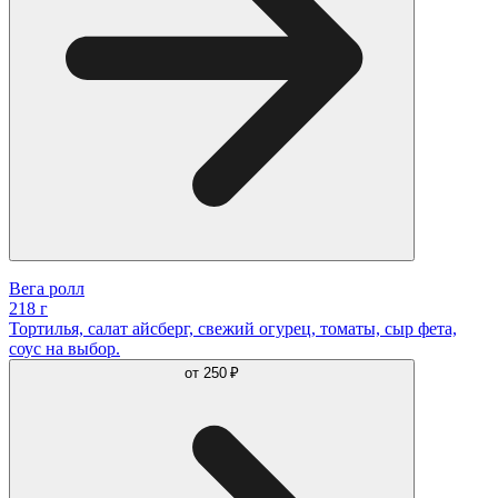
Вега ролл
218 г
Тортилья, салат айсберг, свежий огурец, томаты, сыр фета,
соус на выбор.
от
250 ₽