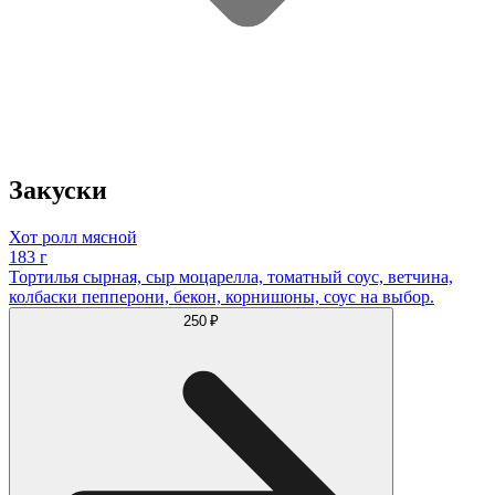
Закуски
Хот ролл мясной
183 г
Тортилья сырная, сыр моцарелла, томатный соус, ветчина,
колбаски пепперони, бекон, корнишоны, соус на выбор.
250 ₽