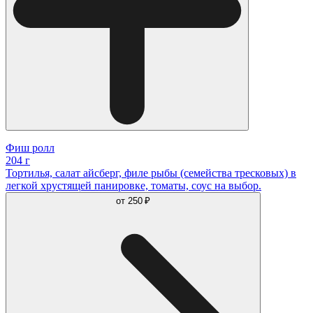
Фиш ролл
204 г
Тортилья, салат айсберг, филе рыбы (семейства тресковых) в
легкой хрустящей панировке, томаты, соус на выбор.
от
250 ₽