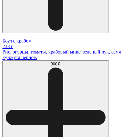
Боул с крабом
238 г
Рис, огурцы, томаты, крабовый микс, зеленый лук, семя
кунжута чёрное.
300 ₽