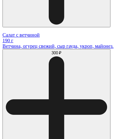
Салат с ветчиной
190 г
Ветчина, огурец свежий, сыр гауда, укроп, майонез.
300 ₽