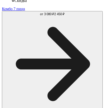
Скидка
Комбо 7 пицц
от
3 080 ₽
2 450 ₽