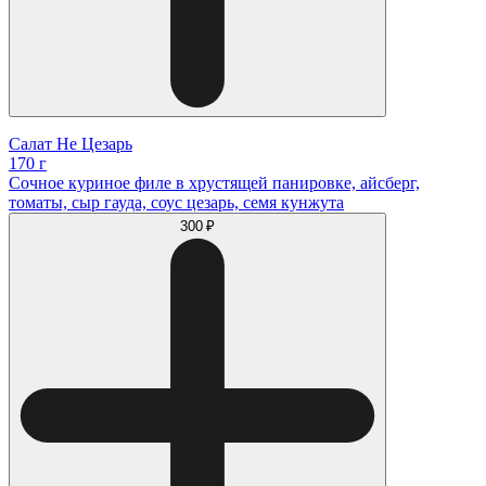
Салат Не Цезарь
170 г
Сочное куриное филе в хрустящей панировке, айсберг,
томаты, сыр гауда, соус цезарь, семя кунжута
300 ₽