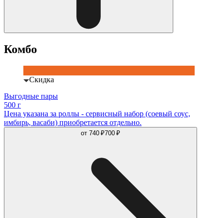
Комбо
Скидка
Выгодные пары
500 г
Цена указана за роллы - сервисный набор (соевый соус,
имбирь, васаби) приобретается отдельно.
от
740 ₽
700 ₽