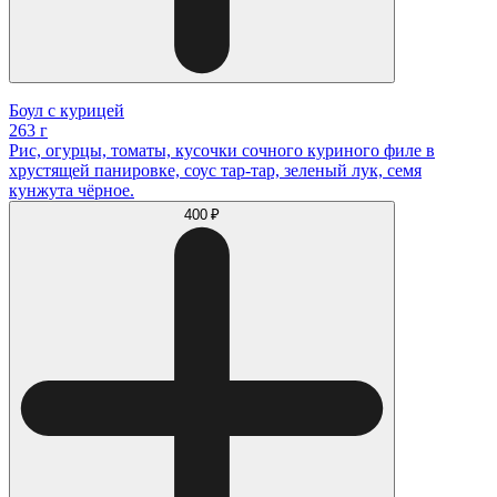
Боул с курицей
263 г
Рис, огурцы, томаты, кусочки сочного куриного филе в
хрустящей панировке, соус тар-тар, зеленый лук, семя
кунжута чёрное.
400 ₽