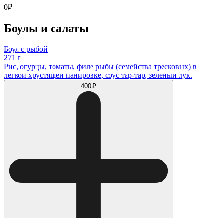
0
₽
Боулы и салаты
Боул с рыбой
271 г
Рис, огурцы, томаты, филе рыбы (семейства тресковых) в
легкой хрустящей панировке, соус тар-тар, зеленый лук.
400 ₽