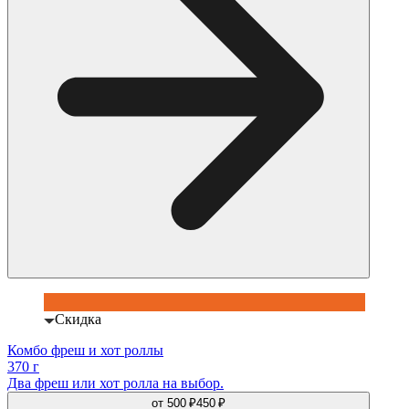
Скидка
Комбо фреш и хот роллы
370 г
Два фреш или хот ролла на выбор.
от
500 ₽
450 ₽