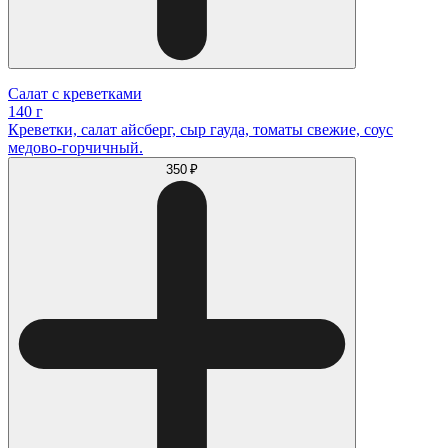
Салат с креветками
140 г
Креветки, салат айсберг, сыр гауда, томаты свежие, соус
медово-горчичный.
350 ₽