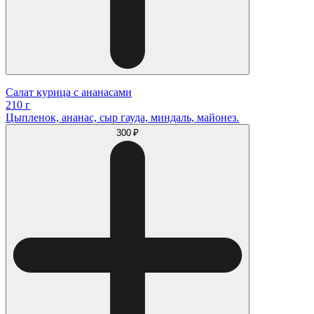
Салат курица с ананасами
210 г
Цыпленок, ананас, сыр гауда, миндаль, майонез.
300 ₽